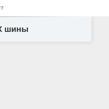
КТ
К шины