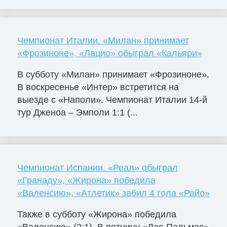
Чемпионат Италии. «Милан» принимает
«Фрозиноне», «Лацио» обыграл «Кальяри»
В субботу «Милан» принимает «Фрозиноне».
В воскресенье «Интер» встретится на
выезде с «Наполи». Чемпионат Италии 14-й
тур Дженоа – Эмполи 1:1 (...
Чемпионат Испании. «Реал» обыграл
«Гранаду», «Жирона» победила
«Валенсию», «Атлетик» забил 4 гола «Райо»
Также в субботу «Жирона» победила
«Валенсию» (2:1). В пятницу «Лас-Пальмас»