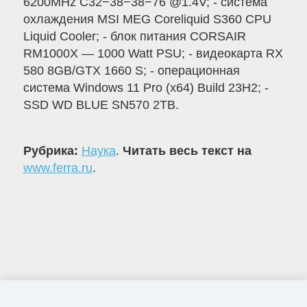
6200MHz C32−38−38−76 @1.4V; - система
охлаждения MSI MEG Coreliquid S360 CPU
Liquid Cooler; - блок питания CORSAIR
RM1000X — 1000 Watt PSU; - видеокарта RX
580 8GB/GTX 1660 S; - операционная
система Windows 11 Pro (x64) Build 23H2; -
SSD WD BLUE SN570 2TB.
Рубрика:
Наука
.
Читать весь текст на
www.ferra.ru
.