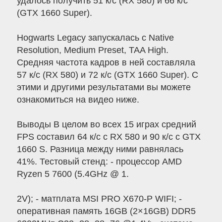
удалось получить 51 к/с (RX 580) и 66 к/с
(GTX 1660 Super).
Hogwarts Legacy запускалась с Native
Resolution, Medium Preset, TAA High.
Средняя частота кадров в ней составляла
57 к/с (RX 580) и 72 к/с (GTX 1660 Super). С
этими и другими результатами вы можете
ознакомиться на видео ниже.
Выводы В целом во всех 15 играх средний
FPS составил 64 к/с с RX 580 и 90 к/с с GTX
1660 S. Разница между ними равнялась
41%. Тестовый стенд: - процессор AMD
Ryzen 5 7600 (5.4GHz @ 1.
2V); - матплата MSI PRO X670-P WIFI; -
оперативная память 16GB (2×16GB) DDR5