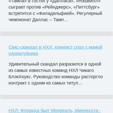
«Тампа» в гостях у «Далласа», «Нэшвилл»
сыграет против «Рейнджерс», «Питтсбург»
встретится с «Филадельфией». Регулярный
чемпионат Даллас – Тамп...
Секс-скандал в НХЛ: хоккеист спал с мамой
одноклубника
Удивительный скандал разразился в одной
из самых известных команд НХЛ Чикаго
БлэкХоукс. Руководство команды расторгло
контракт с одним из самых титул...
НХЛ: Флорида бьет Монреаль, Миннесота -