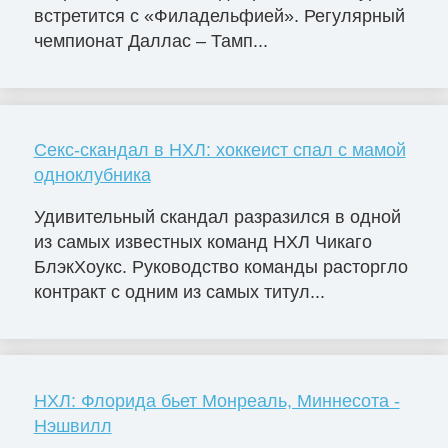
встретится с «Филадельфией». Регулярный
чемпионат Даллас – Тамп...
Секс-скандал в НХЛ: хоккеист спал с мамой
одноклубника
Удивительный скандал разразился в одной
из самых известных команд НХЛ Чикаго
БлэкХоукс. Руководство команды расторгло
контракт с одним из самых титул...
НХЛ: Флорида бьет Монреаль, Миннесота -
Нэшвилл