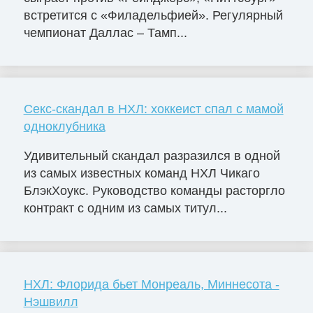
встретится с «Филадельфией». Регулярный
чемпионат Даллас – Тамп...
Секс-скандал в НХЛ: хоккеист спал с мамой
одноклубника
Удивительный скандал разразился в одной
из самых известных команд НХЛ Чикаго
БлэкХоукс. Руководство команды расторгло
контракт с одним из самых титул...
НХЛ: Флорида бьет Монреаль, Миннесота -
Нэшвилл