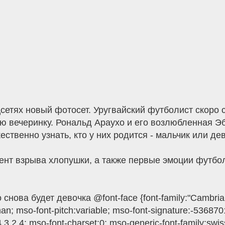
етях новый фотосет. Уругвайский футболист скоро с
ую вечеринку. Рональд Араухо и его возлюбленная Э
ственно узнать, кто у них родится - мальчик или дев
нт взрыва хлопушки, а также первые эмоции футбол
снова будет девочка @font-face {font-family:"Cambria M
oman; mso-font-pitch:variable; mso-font-signature:-5368
 4 3 2 4; mso-font-charset:0; mso-generic-font-family:swis