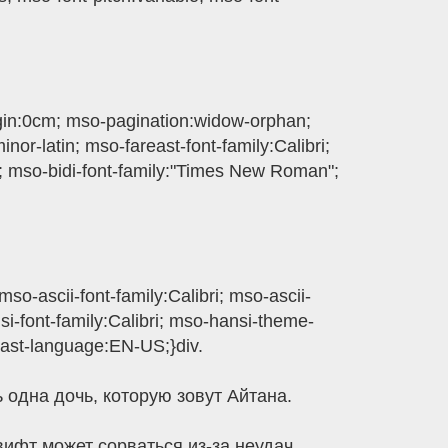
gin:0cm; mso-pagination:widow-orphan;
inor-latin; mso-fareast-font-family:Calibri;
n; mso-bidi-font-family:"Times New Roman";
so-ascii-font-family:Calibri; mso-ascii-
si-font-family:Calibri; mso-hansi-theme-
east-language:EN-US;}div.
 одна дочь, которую зовут Айтана.
вифт может сорваться из-за неудач