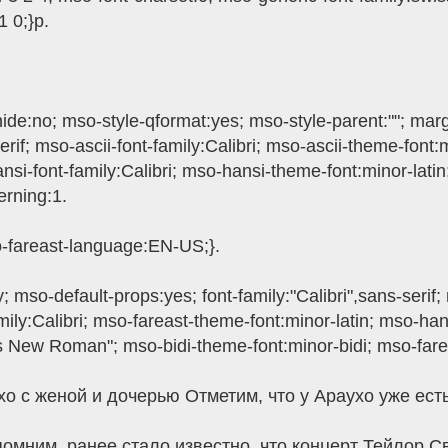
 0;}p.
de:no; mso-style-qformat:yes; mso-style-parent:""; mar
serif; mso-ascii-font-family:Calibri; mso-ascii-theme-font:m
nsi-font-family:Calibri; mso-hansi-theme-font:minor-lati
erning:1.
o-fareast-language:EN-US;}.
mso-default-props:yes; font-family:"Calibri",sans-serif; m
mily:Calibri; mso-fareast-theme-font:minor-latin; mso-han
mes New Roman"; mso-bidi-theme-font:minor-bidi; mso-far
хо с женой и дочерью Отметим, что у Араухо уже есть
помним, ранее стало известно, что концерт Тейлор С