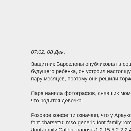
07:02, 08 Дек.
Защитник Барселоны опубликовал в соцс
будущего ребенка, он устроил настоящ
пару месяцев, поэтому они решили торже
Пара наняла фотографов, снявших моме
что родится девочка.
Розовое конфетти означает, что у Араухо 
font-charset:0; mso-generic-font-family:r
{font-family:Calibri; panose-1:2 15 5 2 2 2