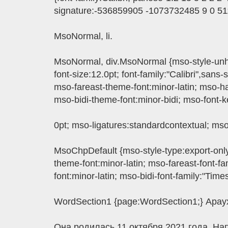
signature:-536859905 -1073732485 9 0 511
MsoNormal, li.
MsoNormal, div.MsoNormal {mso-style-unhi
font-size:12.0pt; font-family:"Calibri",sans-
mso-fareast-theme-font:minor-latin; mso-ha
mso-bidi-theme-font:minor-bidi; mso-font-k
0pt; mso-ligatures:standardcontextual; ms
MsoChpDefault {mso-style-type:export-only; 
theme-font:minor-latin; mso-fareast-font-fa
font:minor-latin; mso-bidi-font-family:"Ti
WordSection1 {page:WordSection1;} Арау
Она родилась 11 октября 2021 года. На