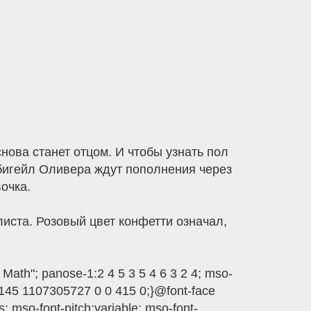
нова станет отцом. И чтобы узнать пол
бигейл Оливера ждут пополнения через
очка.
иста. Розовый цвет конфетти означал,
ath"; panose-1:2 4 5 3 5 4 6 3 2 4; mso-
70145 1107305727 0 0 415 0;}@font-face
s; mso-font-pitch:variable; mso-font-