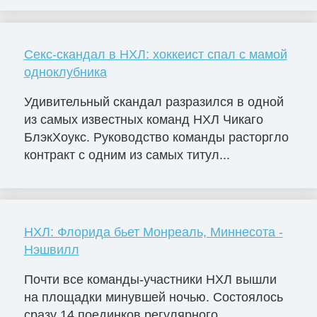
Секс-скандал в НХЛ: хоккеист спал с мамой
одноклубника
Удивительный скандал разразился в одной
из самых известных команд НХЛ Чикаго
БлэкХоукс. Руководство команды расторгло
контракт с одним из самых титул...
НХЛ: Флорида бьет Монреаль, Миннесота -
Нэшвилл
Почти все команды-участники НХЛ вышли
на площадки минувшей ночью. Состоялось
сразу 14 поединков регулярного