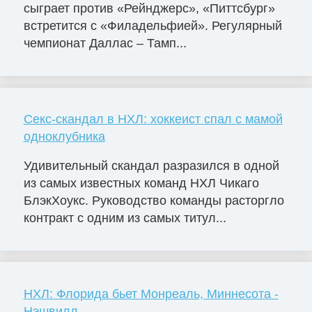
сыграет против «Рейнджерс», «Питтсбург»
встретится с «Филадельфией». Регулярный
чемпионат Даллас – Тамп...
Секс-скандал в НХЛ: хоккеист спал с мамой
одноклубника
Удивительный скандал разразился в одной
из самых известных команд НХЛ Чикаго
БлэкХоукс. Руководство команды расторгло
контракт с одним из самых титул...
НХЛ: Флорида бьет Монреаль, Миннесота -
Нэшвилл