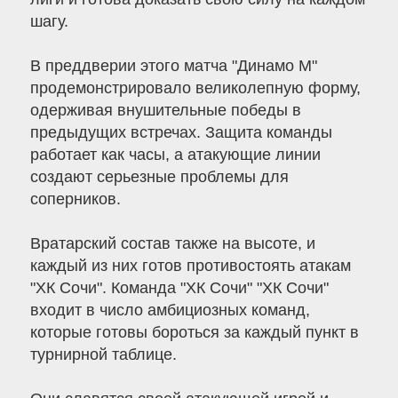
шагу.
В преддверии этого матча "Динамо М"
продемонстрировало великолепную форму,
одерживая внушительные победы в
предыдущих встречах. Защита команды
работает как часы, а атакующие линии
создают серьезные проблемы для
соперников.
Вратарский состав также на высоте, и
каждый из них готов противостоять атакам
"ХК Сочи". Команда "ХК Сочи" "ХК Сочи"
входит в число амбициозных команд,
которые готовы бороться за каждый пункт в
турнирной таблице.