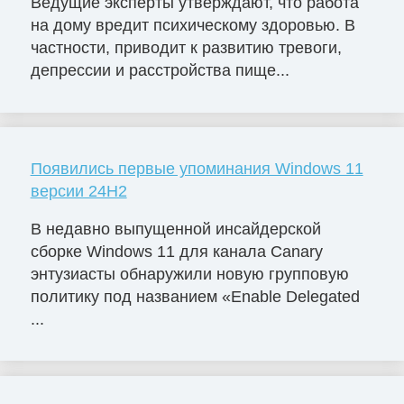
Ведущие эксперты утверждают, что работа
на дому вредит психическому здоровью. В
частности, приводит к развитию тревоги,
депрессии и расстройства пище...
Появились первые упоминания Windows 11
версии 24H2
В недавно выпущенной инсайдерской
сборке Windows 11 для канала Canary
энтузиасты обнаружили новую групповую
политику под названием «Enable Delegated
...