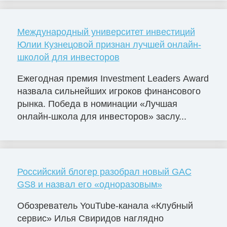
Международный университет инвестиций
Юлии Кузнецовой признан лучшей онлайн-
школой для инвесторов
Ежегодная премия Investment Leaders Award
назвала сильнейших игроков финансового
рынка. Победа в номинации «Лучшая
онлайн-школа для инвесторов» заслу...
Российский блогер разобрал новый GAC
GS8 и назвал его «одноразовым»
Обозреватель YouTube-канала «Клубный
сервис» Илья Свиридов наглядно