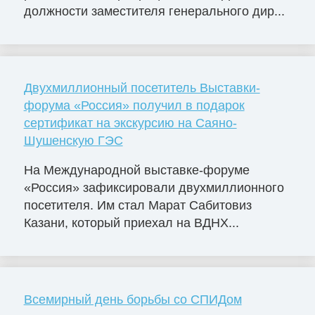
должности заместителя генерального дир...
Двухмиллионный посетитель Выставки-
форума «Россия» получил в подарок
сертификат на экскурсию на Саяно-
Шушенскую ГЭС
На Международной выставке-форуме
«Россия» зафиксировали двухмиллионного
посетителя. Им стал Марат Сабитовиз
Казани, который приехал на ВДНХ...
Всемирный день борьбы со СПИДом