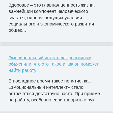
Здоровье – это главная ценность жизни,
важнейший компонент человеческого
счастья, одно из ведущих условий
социального и экономического развития
общес...
Эмоциональный интеллект: россиянам
объяснили, что это такое и как он поможет
найти работу
В последнее время такое понятие, как
«эмоциональный интеллект» стало
встречаться достаточно часто. При приеме
на работу, особенно если говорить о рук...