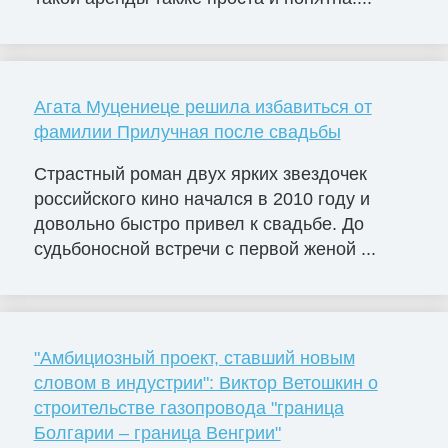
Агата Муцениеце решила избавиться от
фамилии Прилучная после свадьбы
Страстный роман двух ярких звездочек
российского кино начался в 2010 году и
довольно быстро привел к свадьбе. До
судьбоносной встречи с первой женой ...
"Амбициозный проект, ставший новым
словом в индустрии": Виктор Ветошкин о
строительстве газопровода "граница
Болгарии – граница Венгрии"