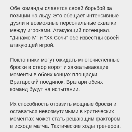
Обе команды славятся своей борьбой за
позиции на льду. Это обещает интенсивные
дуэли и возможные персональные схватки
между игроками. Атакующий потенциал.
"Динамо М" и "ХК Сочи" обе известны своей
атакующей игрой.
Поклонники могут ожидать многочисленные
броски в створ ворот и захватывающие
моменты в обоих концах площадки.
Вратарский поединок. Вратари обеих
команд будут на испытании.
Их способность отразить мощные броски и
оставаться невозмутимыми в критических
моментах может стать решающим фактором
в исходе матча. Тактические ходы тренеров.