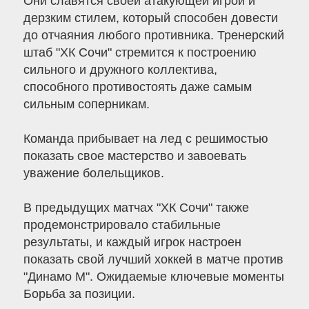
Они славятся своей атакующей игрой и
дерзким стилем, который способен довести
до отчаяния любого противника. Тренерский
штаб "ХК Сочи" стремится к построению
сильного и дружного коллектива,
способного противостоять даже самым
сильным соперникам.
Команда прибывает на лед с решимостью
показать свое мастерство и завоевать
уважение болельщиков.
В предыдущих матчах "ХК Сочи" также
продемонстрировало стабильные
результаты, и каждый игрок настроен
показать свой лучший хоккей в матче против
"Динамо М". Ожидаемые ключевые моменты
Борьба за позиции.