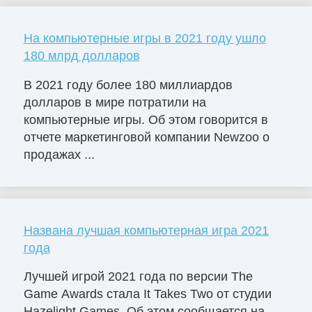
На компьютерные игры в 2021 году ушло
180 млрд долларов
В 2021 году более 180 миллиардов
долларов в мире потратили на
компьютерные игры. Об этом говорится в
отчете маркетинговой компании Newzoo о
продажах ...
Названа лучшая компьютерная игра 2021
года
Лучшей игрой 2021 года по версии The
Game Awards стала It Takes Two от студии
Hazelight Games. Об этом сообщается на