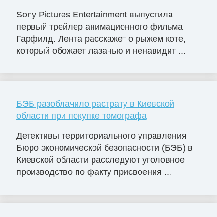
Sony Pictures Entertainment выпустила
первый трейлер анимационного фильма
Гарфилд. Лента расскажет о рыжем коте,
который обожает лазанью и ненавидит ...
БЭБ разоблачило растрату в Киевской
области при покупке томографа
Детективы территориального управления
Бюро экономической безопасности (БЭБ) в
Киевской области расследуют уголовное
производство по факту присвоения ...