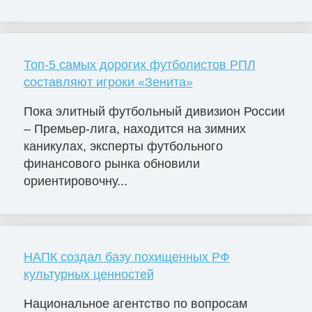
Топ-5 самых дорогих футболистов РПЛ
составляют игроки «Зенита»
Пока элитный футбольный дивизион России
– Премьер-лига, находится на зимних
каникулах, эксперты футбольного
финансового рынка обновили
ориентировочну...
НАПК создал базу похищенных РФ
культурных ценностей
Национальное агентство по вопросам