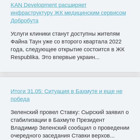
KAN Development расширяет
инфраструктуру ЖК медицинским сервисом
Добробута
Услуги клиники станут доступны жителям
Файна Таун уже со второго квартала 2022
года, следующее открытие состоится в ЖК
Respublika. Это впервые украин...
Итоги 31.05: Ситуация в Бахмуте и еще не
победа
Зеленский провел Ставку: Сырский заявил о
стабилизации в Бахмуте Президент
Владимир Зеленский сообщил о проведении
очередного заседания Ставки верхов...