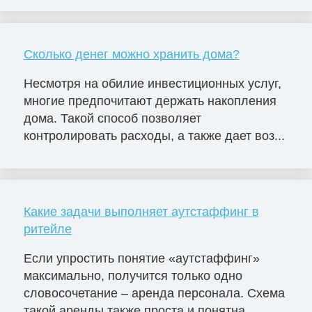
Сколько денег можно хранить дома?
Несмотря на обилие инвестиционных услуг,
многие предпочитают держать накопления
дома. Такой способ позволяет
контролировать расходы, а также дает воз...
Какие задачи выполняет аутстаффинг в
ритейле
Если упростить понятие «аутстаффинг»
максимально, получится только одно
словосочетание – аренда персонала. Схема
такой аренды также проста и понятна....