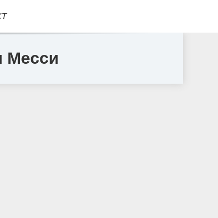
КТ
я Месси