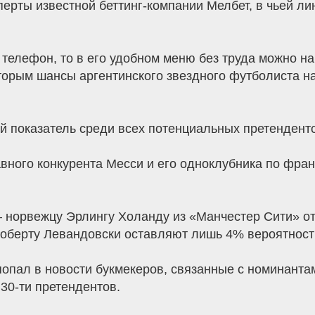
перты известной беттинг-компании Мелбет, в чьей л
телефон, то в его удобном меню без труда можно н
торым шансы аргентинского звездного футболиста н
 показатель среди всех потенциальных претенденто
авного конкурента Месси и его одноклубника по фр
– норвежцу Эрлингу Холанду из «Манчестер Сити» о
оберту Левандовски оставляют лишь 4% вероятност
опал в новости букмекеров, связанные с номинантами
 30-ти претендентов.