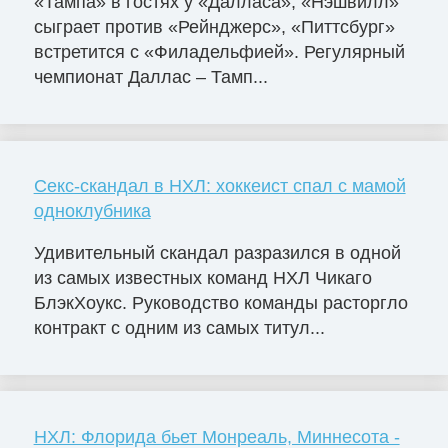
«Тампа» в гостях у «Далласа», «Нэшвилл»
сыграет против «Рейнджерс», «Питтсбург»
встретится с «Филадельфией». Регулярный
чемпионат Даллас – Тамп...
Секс-скандал в НХЛ: хоккеист спал с мамой
одноклубника
Удивительный скандал разразился в одной
из самых известных команд НХЛ Чикаго
БлэкХоукс. Руководство команды расторгло
контракт с одним из самых титул...
НХЛ: Флорида бьет Монреаль, Миннесота -