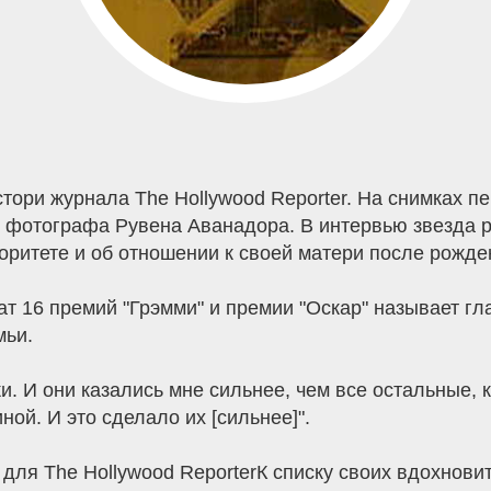
тори журнала The Hollywood Reporter. На снимках пев
тиве фотографа Рувена Аванадора. В интервью звезда
торитете и об отношении к своей матери после рожде
ат 16 премий "Грэмми" и премии "Оскар" называет г
мьи.
. И они казались мне сильнее, чем все остальные, к
ной. И это сделало их [сильнее]".
 для The Hollywood ReporterК списку своих вдохнов