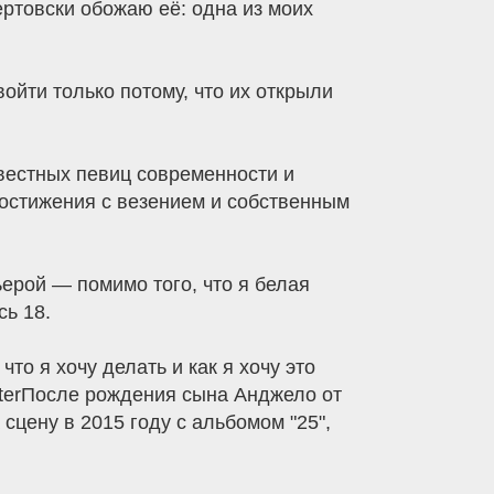
ертовски обожаю её: одна из моих
войти только потому, что их открыли
звестных певиц современности и
достижения с везением и собственным
ьерой — помимо того, что я белая
сь 18.
что я хочу делать и как я хочу это
orterПосле рождения сына Анджело от
цену в 2015 году с альбомом "25",