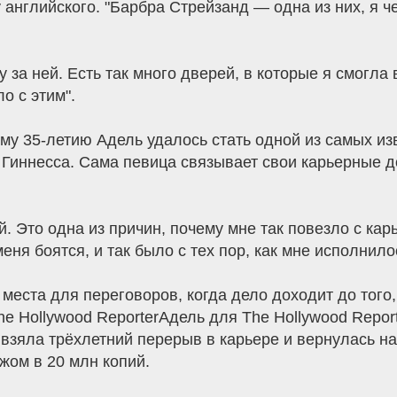
 английского. "Барбра Стрейзанд — одна из них, я ч
 за ней. Есть так много дверей, в которые я смогла 
о с этим".
ему 35-летию Адель удалось стать одной из самых и
в Гиннесса. Сама певица связывает свои карьерные 
й. Это одна из причин, почему мне так повезло с кар
ня боятся, и так было с тех пор, как мне исполнило
 места для переговоров, когда дело доходит до того, 
The Hollywood ReporterАдель для The Hollywood Rep
зяла трёхлетний перерыв в карьере и вернулась на с
жом в 20 млн копий.