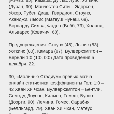
(Рэмзи, 85), Камара, Дуглас Луис, Уоткинс
(Дуран, 90). Манчестер Сити – Эдерсон,
Уокер, Рубен Диаш, Гвардиол, Стоунз,
Аканджи, Льюис (Матеуш Нунеш, 68),
Бернарду Силва, Фоден (Бобб, 73), Холанд,
Альварес (Ковачич, 68).
Предупреждения: Стоунз (45), Льюис (53),
Уоткинс (60), Камара (87). Вулверхэмптон –
Бернли 1:0 (1:0, 0:0) Дата проведения 5
декабря, 22.
30, «Молинью Стэдиум» превью матча
онлайн статистика коэффициенты Гол: 1:0 –
42 Хван Хи Чхан. Вулверхэмптон – Бентли,
Семеду, Доусон, Килмен, Гомеш, Буэно
(Доэрти, 90), Лемина, Гомес, Сарабия
(Белльгард, 79), Хван Хи Чхан, Матеус