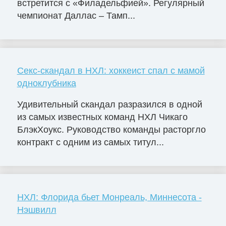
встретится с «Филадельфией». Регулярный
чемпионат Даллас – Тамп...
Секс-скандал в НХЛ: хоккеист спал с мамой
одноклубника
Удивительный скандал разразился в одной
из самых известных команд НХЛ Чикаго
БлэкХоукс. Руководство команды расторгло
контракт с одним из самых титул...
НХЛ: Флорида бьет Монреаль, Миннесота -
Нэшвилл