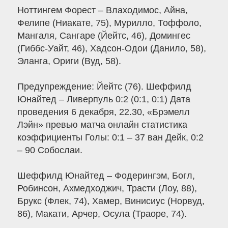
Ноттингем Форест – Влаходимос, Айна,
Фелипе (Ниакате, 75), Мурилло, Тоффоло,
Мангаля, Сангаре (Йейтс, 46), Домингес
(Гиббс-Уайт, 46), Хадсон-Одои (Данило, 58),
Эланга, Ориги (Вуд, 58).
Предупреждение: Йейтс (76). Шеффилд
Юнайтед – Ливерпуль 0:2 (0:1, 0:1) Дата
проведения 6 декабря, 22.30, «Брэмелл
Лэйн» превью матча онлайн статистика
коэффициенты Голы: 0:1 – 37 ван Дейк, 0:2
– 90 Собослаи.
Шеффилд Юнайтед – Фодерингэм, Богл,
Робинсон, Ахмедходжич, Трасти (Лоу, 88),
Брукс (Флек, 74), Хамер, Винисиус (Норвуд,
86), Макати, Арчер, Осула (Траоре, 74).