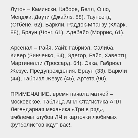
Лутон – Камински, Каборе, Белл, Ошо,
Менджи, Даути (Джайлз, 88), Таунсенд
(Огбене, 62), Баркли, Раддок-Мпанзу (Кларк,
88), Браун (Чонг, 61), Адебайо (Моррис, 61).
Арсенал – Райя, Уайт, Габриэл, Салиба,
Кивер (Зинченко, 64), Эдегор, Райс, Хавертц,
Мартинелли (Троссард, 64), Сака, Габриэл
Жезус. Предупреждения: Браун (33), Баркли
(44), Габриэл Жезус (45), Артета (90).
ПРИМЕЧАНИЕ: время начала матчей –
московское. Таблица АПЛ Статистика АПЛ
Легендарная механика «Три в ряд»,
эмблемы клубов ЛЧ и карточки любимых
футболистов ждут вас!.