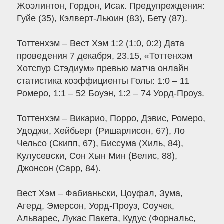
Жоэлинтон, Гордон, Исак. Предупреждения:
Гуйе (35), Кэлверт-Льюин (83), Бету (87).
Тоттенхэм – Вест Хэм 1:2 (1:0, 0:2) Дата
проведения 7 декабря, 23.15, «Тоттенхэм
Хотспур Стэдиум» превью матча онлайн
статистика коэффициенты Голы: 1:0 – 11
Ромеро, 1:1 – 52 Боуэн, 1:2 – 74 Уорд-Проуз.
Тоттенхэм – Викарио, Порро, Дэвис, Ромеро,
Удоджи, Хейбьерг (Ришарлисон, 67), Ло
Чельсо (Скипп, 67), Биссума (Хиль, 84),
Кулусевски, Сон Хын Мин (Велис, 88),
Джонсон (Сарр, 84).
Вест Хэм – Фабианьски, Цоуфал, Зума,
Агерд, Эмерсон, Уорд-Проуз, Соучек,
Альварес, Лукас Пакета, Кудус (Форнальс,