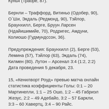
Кунья (Траоре, 87).
Бернли – Траффорд, Витиньо (Одобер, 90),
О`Ши, Экдаль (Редмонд, 90), Тэйлор,
Браунхилл, Берге, Бруун Ларсен
(Ндайишимийе, 70), Родригес, Амдуни,
Колиошо (Гудмундссон, 36).
Предупреждения: Браунхилл (2), Берге (53),
Лемина (57), Тэйлор (63), Экдаль (74),
Килмен (80). Лутон – Арсенал 3:4 (1:2, 2:2)
Дата проведения 5 декабря, 23.
15, «Кенилворт Роуд» превью матча онлайн
статистика коэффициенты Голы: 0:1 – 20
Мартинелли, 1:1 – 25 Ошо, 1:2 – 45 Габриэл
Жезус, 2:2 – 49 Адебайо, 3:2 – 57 Баркли,
3:3 – 60 Хавертц, 3:4 – 90 Райс.