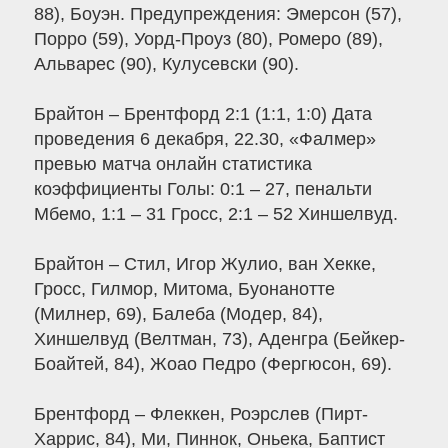
88), Боуэн. Предупреждения: Эмерсон (57),
Порро (59), Уорд-Проуз (80), Ромеро (89),
Альварес (90), Кулусевски (90).
Брайтон – Брентфорд 2:1 (1:1, 1:0) Дата
проведения 6 декабря, 22.30, «Фалмер»
превью матча онлайн статистика
коэффициенты Голы: 0:1 – 27, пенальти
Мбемо, 1:1 – 31 Гросс, 2:1 – 52 Хиншелвуд.
Брайтон – Стил, Игор Жулио, ван Хекке,
Гросс, Гилмор, Митома, Буонанотте
(Милнер, 69), Балеба (Модер, 84),
Хиншелвуд (Велтман, 73), Аденгра (Бейкер-
Боайтей, 84), Жоао Педро (Фергюсон, 69).
Брентфорд – Флеккен, Роэрслев (Пирт-
Харрис, 84), Ми, Пиннок, Оньека, Баптист