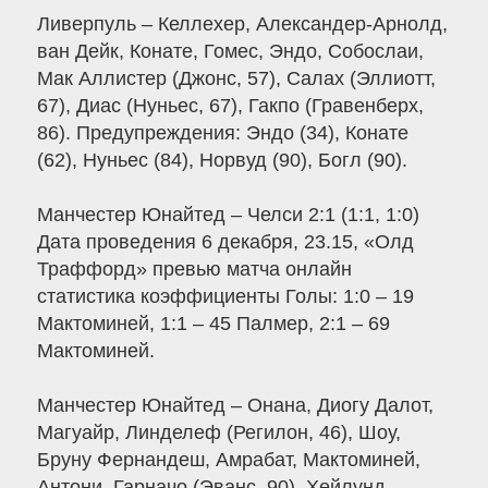
Ливерпуль – Келлехер, Александер-Арнолд,
ван Дейк, Конате, Гомес, Эндо, Собослаи,
Мак Аллистер (Джонс, 57), Салах (Эллиотт,
67), Диас (Нуньес, 67), Гакпо (Гравенберх,
86). Предупреждения: Эндо (34), Конате
(62), Нуньес (84), Норвуд (90), Богл (90).
Манчестер Юнайтед – Челси 2:1 (1:1, 1:0)
Дата проведения 6 декабря, 23.15, «Олд
Траффорд» превью матча онлайн
статистика коэффициенты Голы: 1:0 – 19
Мактоминей, 1:1 – 45 Палмер, 2:1 – 69
Мактоминей.
Манчестер Юнайтед – Онана, Диогу Далот,
Магуайр, Линделеф (Регилон, 46), Шоу,
Бруну Фернандеш, Амрабат, Мактоминей,
Антони, Гарначо (Эванс, 90), Хейлунд