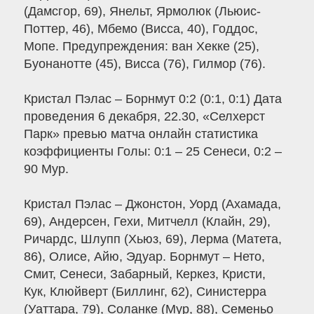
(Дамсгор, 69), Янельт, Ярмолюк (Льюис-
Поттер, 46), Мбемо (Висса, 40), Годдос,
Мопе. Предупреждения: ван Хекке (25),
Буонанотте (45), Висса (76), Гилмор (76).
Кристал Пэлас – Борнмут 0:2 (0:1, 0:1) Дата
проведения 6 декабря, 22.30, «Селхерст
Парк» превью матча онлайн статистика
коэффициенты Голы: 0:1 – 25 Сенеси, 0:2 –
90 Мур.
Кристал Пэлас – Джонстон, Уорд (Ахамада,
69), Андерсен, Гехи, Митчелл (Клайн, 29),
Ричардс, Шлупп (Хьюз, 69), Лерма (Матета,
86), Олисе, Айю, Эдуар. Борнмут – Нето,
Смит, Сенеси, Забарный, Керкез, Кристи,
Кук, Клюйверт (Биллинг, 62), Синистерра
(Уаттара, 79), Соланке (Мур, 88), Семеньо