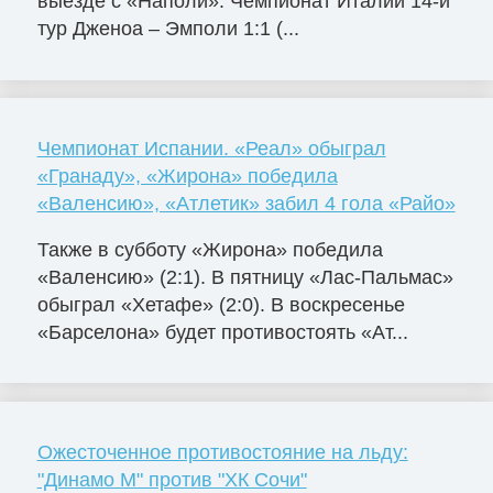
выезде с «Наполи». Чемпионат Италии 14-й
тур Дженоа – Эмполи 1:1 (...
Чемпионат Испании. «Реал» обыграл
«Гранаду», «Жирона» победила
«Валенсию», «Атлетик» забил 4 гола «Райо»
Также в субботу «Жирона» победила
«Валенсию» (2:1). В пятницу «Лас-Пальмас»
обыграл «Хетафе» (2:0). В воскресенье
«Барселона» будет противостоять «Ат...
Ожесточенное противостояние на льду:
"Динамо М" против "ХК Сочи"