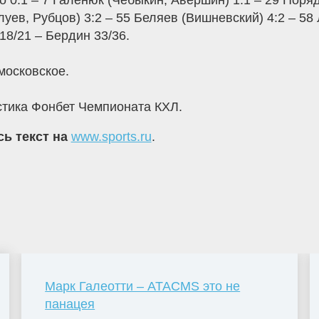
0:1 – 7 Галенюк (Чебыкин, Авершин) 1:1 – 29 Поряд
луев, Рубцов) 3:2 – 55 Беляев (Вишневский) 4:2 – 58
18/21 – Бердин 33/36.
осковское.
тика Фонбет Чемпионата КХЛ.
сь текст на
www.sports.ru
.
Марк Галеотти – ATACMS это не
панацея