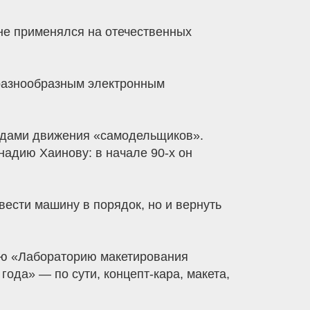
не применялся на отечественных
 разнообразным электронным
ёздами движения «самодельщиков».
надию Хаинову: в начале 90-х он
ести машину в порядок, но и вернуть
ую «Лабораторию макетирования
ода» — по сути, концепт-кара, макета,