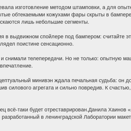
мевала изготовление методом штамповки, а для опыт
ытые обтекаемыми кожухами фары скрыты в бампере
ускаются лишь небольшие сегменты.
ия в выдвижном спойлере под бампером: считайте э
лядел поистине сенсационно.
а и снимали телепередачи. Но не только: опытную м
 впечатление.
цептуальный минивэн ждала печальная судьба: он д
ив силового агрегата и сильно повредив. К счастью,
ец всё-таки будет отреставрирован.Данила Хаинов 
е разработанный в ленинградской Лаборатории маке