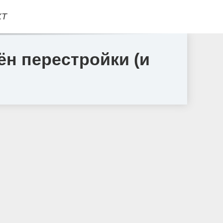
КТ
н перестройки (и