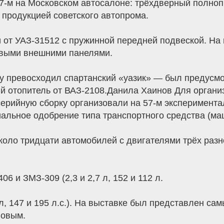
7-м на Московском автосалоне: трёхдверный полноп
 продукцией советского автопрома.
 от УАЗ-31512 с пружинной передней подвеской. На 
овыми внешними панелями.
у превосходил спартанский «уазик» — был предусм
 отопитель от ВАЗ-2108.Данила Хаинов Для органи
ерийную сборку организовали на 57-м эксперимент
альное одобрение типа транспортного средства (ма
коло тридцати автомобилей с двигателями трёх разн
6 и ЗМЗ-309 (2,3 и 2,7 л, 152 и 112 л.
5 л, 147 и 195 л.с.). На выставке был представлен 
новым.