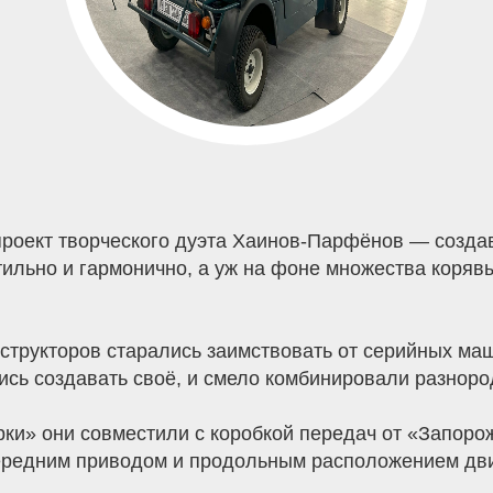
роект творческого дуэта Хаинов-Парфёнов — создав
тильно и гармонично, а уж на фоне множества коряв
структоров старались заимствовать от серийных ма
сь создавать своё, и смело комбинировали разноро
рки» они совместили с коробкой передач от «Запоро
редним приводом и продольным расположением двиг