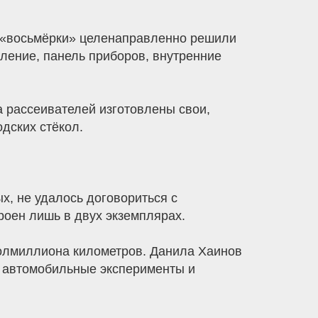
т «восьмёрки» целенаправленно решили
кление, панель приборов, внутренние
а рассеивателей изготовлены свои,
дских стёкол.
х, не удалось договориться c
троен лишь в двух экземплярах.
полмиллиона километров. Данила Хаинов
 автомобильные эксперименты и