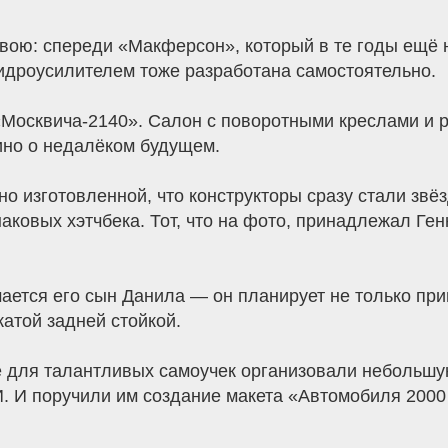
вою: спереди «Макферсон», который в те годы ещё 
гидроусилителем тоже разработана самостоятельно.
«Москвича-2140». Салон с поворотными креслами и
ино о недалёком будущем.
но изготовленной, что конструкторы сразу стали зв
аковых хэтчбека. Тот, что на фото, принадлежал Ген
тся его сын Данила — он планирует не только прив
катой задней стойкой.
е для талантливых самоучек организовали небольш
И поручили им создание макета «Автомобиля 2000 г