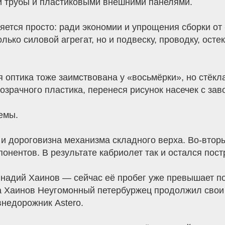
й трубы и пластиковыми внешними панелями.
няется просто: ради экономии и упрощения сборки о
ько силовой агрегат, но и подвеску, проводку, осте
 оптика тоже заимствована у «восьмёрки», но стёкл
зрачного пластика, перенеся рисунок насечек с заво
емы.
 и дороговизна механизма складного верха. Во-вторы
онентов. В результате кабриолет так и остался пос
ннадий Хаинов — сейчас её пробег уже превышает 
 Хаинов Неугомонный петербуржец продолжил свои
внедорожник Astero.