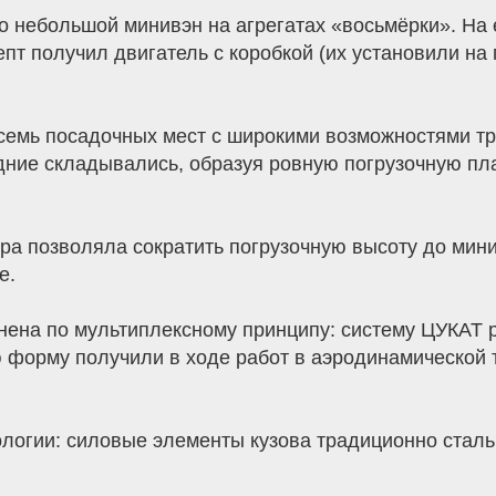
 небольшой минивэн на агрегатах «восьмёрки». На е
епт получил двигатель с коробкой (их установили на
семь посадочных мест c широкими возможностями т
адние складывались, образуя ровную погрузочную 
а позволяла сократить погрузочную высоту до мин
е.
на по мультиплексному принципу: систему ЦУКАТ р
форму получили в ходе работ в аэродинамической т
ологии: силовые элементы кузова традиционно стал