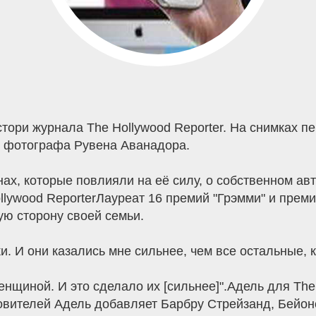
тори журнала The Hollywood Reporter. На снимках пев
иве фотографа Рувена Аванадора.
ах, которые повлияли на её силу, о собственном авт
lywood ReporterЛауреат 16 премий "Грэмми" и прем
ую сторону своей семьи.
. И они казались мне сильнее, чем все остальные, к
енщиной. И это сделало их [сильнее]".Адель для The
новителей Адель добавляет Барбру Стрейзанд, Бейон