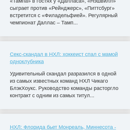
«Тампа» в гостях у «Далласа», «Нэшвилл»
сыграет против «Рейнджерс», «Питтсбург»
встретится с «Филадельфией». Регулярный
чемпионат Даллас – Тамп...
Секс-скандал в НХЛ: хоккеист спал с мамой
одноклубника
Удивительный скандал разразился в одной
из самых известных команд НХЛ Чикаго
БлэкХоукс. Руководство команды расторгло
контракт с одним из самых титул...
НХЛ: Флорида бьет Монреаль, Миннесота -