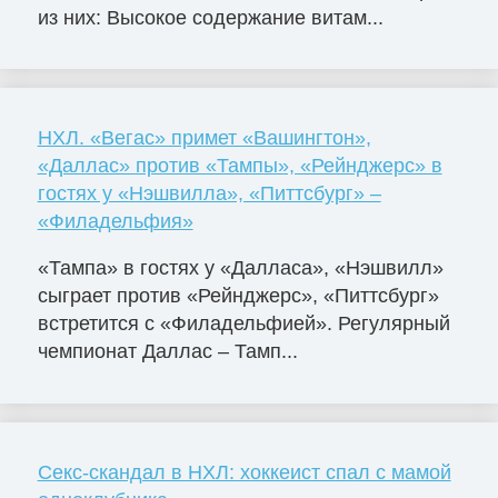
из них: Высокое содержание витам...
НХЛ. «Вегас» примет «Вашингтон»,
«Даллас» против «Тампы», «Рейнджерс» в
гостях у «Нэшвилла», «Питтсбург» –
«Филадельфия»
«Тампа» в гостях у «Далласа», «Нэшвилл»
сыграет против «Рейнджерс», «Питтсбург»
встретится с «Филадельфией». Регулярный
чемпионат Даллас – Тамп...
Секс-скандал в НХЛ: хоккеист спал с мамой