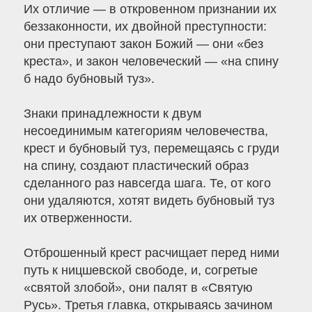
Их отличие — в откровенном признании их
беззаконности, их двойной преступности:
они преступают закон Божий — они «без
креста», и закон человеческий — «на спину
б надо бубновый туз».
Знаки принадлежности к двум
несоединимым категориям человечества,
крест и бубновый туз, перемещаясь с груди
на спину, создают пластический образ
сделанного раз навсегда шага. Те, от кого
они удаляются, хотят видеть бубновый туз
их отверженности.
Отброшенный крест расчищает перед ними
путь к ницшевской свободе, и, согретые
«святой злобой», они палят в «Святую
Русь». Третья главка, открываясь зачином