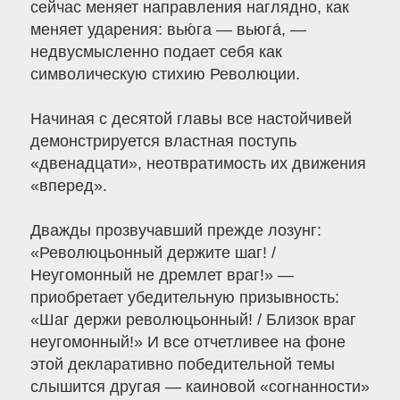
сейчас меняет направления наглядно, как
меняет ударения: вью́га — вьюга́, —
недвусмысленно подает себя как
символическую стихию Революции.
Начиная с десятой главы все настойчивей
демонстрируется властная поступь
«двенадцати», неотвратимость их движения
«вперед».
Дважды прозвучавший прежде лозунг:
«Революцьонный держите шаг! /
Неугомонный не дремлет враг!» —
приобретает убедительную призывность:
«Шаг держи революцьонный! / Близок враг
неугомонный!» И все отчетливее на фоне
этой декларативно победительной темы
слышится другая — каиновой «согнанности»