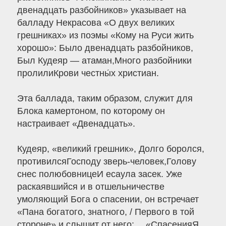
двенадцать разбойников» указывает на
балладу Некрасова «О двух великих
грешниках» из поэмы «Кому на Руси жить
хорошо»: Было двенадцать разбойников,
Был Кудеяр — атаман,Много разбойники
пролилиКрови честны́х христиан.
Эта баллада, таким образом, служит для
Блока камертоном, по которому он
настраивает «Двенадцать».
Кудеяр, «великий грешник», Долго боролся,
противилсяГосподу зверь-человек,Голову
снес полюбовницеИ есаула засек. Уже
раскаявшийся и в отшельничестве
умоляющий Бога о спасении, он встречает
«Пана богатого, знатного, / Первого в той
стороне» и слышит от него: …«СпасенияЯ