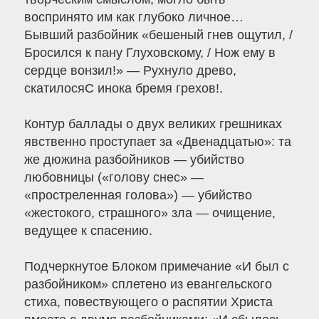
воспринято им как глубоко личное…
Бывший разбойник «бешеный гнев ощутил, /
Бросился к пану Глуховскому, / Нож ему в
сердце вонзил!» — Рухнуло древо,
скатилосяС инока бремя грехов!.
Контур баллады о двух великих грешниках
явственно проступает за «Двенадцатью»: та
же дюжина разбойников — убийство
любовницы («голову снес» —
«простреленная голова») — убийство
«жестокого, страшного» зла — очищение,
ведущее к спасению.
Подчеркнутое Блоком примечание «И был с
разбойником» сплетено из евангельского
стиха, повествующего о распятии Христа