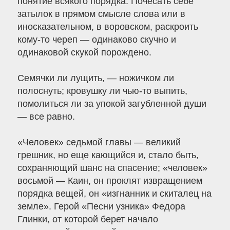
понятие всякого порядка. Почесать себе
затылок в прямом смысле слова или в
иносказательном, в воровском, раскроить
кому-то череп — одинаково скучно и
одинаковой скукой порождено.
Семячки ли лущить, — ножичком ли
полоснуть; кровушку ли чью-то выпить,
помолиться ли за упокой загубленной души
— все равно.
«Человек» седьмой главы — великий
грешник, но еще кающийся и, стало быть,
сохраняющий шанс на спасение; «человек»
восьмой — Каин, он проклят извращением
порядка вещей, он «изгнанник и скиталец на
земле». Герой «Песни узника» Федора
Глинки, от которой берет начало