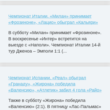
Чемпионат Италии. «Милан» принимает
«Фрозиноне», «Лацио» обыграл «Кальяри»
В субботу «Милан» принимает «Фрозиноне».
В воскресенье «Интер» встретится на
выезде с «Наполи». Чемпионат Италии 14-й
тур Дженоа – Эмполи 1:1 (...
Чемпионат Испании. «Реал» обыграл
«Гранаду», «Жирона» победила
«Валенсию», «Атлетик» забил 4 гола «Райо»
Также в субботу «Жирона» победила
«Валенсию» (2:1). В пятницу «Лас-Пальмас»