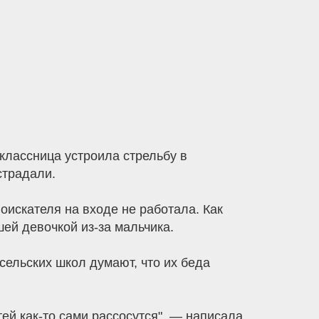
классница устроила стрельбу в
страдали.
оискателя на входе не работала. Как
ей девочкой из-за мальчика.
 сельских школ думают, что их беда
тей как-то сами рассосутся", — написала