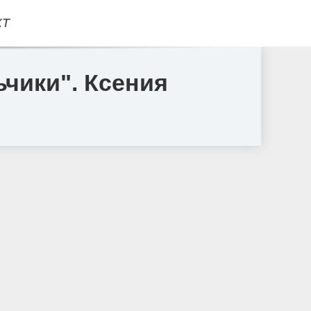
КТ
чики". Ксения