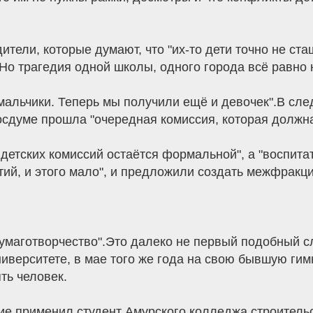
дители, которые думают, что "их-то дети точно не ст
 Но трагедия одной школы, одного города всё равно 
мальчики. Теперь мы получили ещё и девочек".В сл
осдуме прошла "очередная комиссия, которая должна
 детских комиссий остаётся формальной", а "воспита
ий, и этого мало", и предложили создать межфракц
бумаготворчество".Это далеко не первый подобный сл
иверситете, в мае того же года на свою бывшую ги
ть человек.
жие применил студент Амурского колледжа строитель