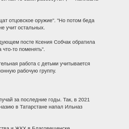
ащат отцовское оружие". "Но потом беда
не учит остальных.
едующем посте Ксения Собчак обратила
 что-то поменять".
тельная работа с детьми учитывается
ионную рабочую группу.
учай за последние годы. Так, в 2021
мназию в Татарстане напал Ильназ
ства и ЖКХ в Благовещенске.