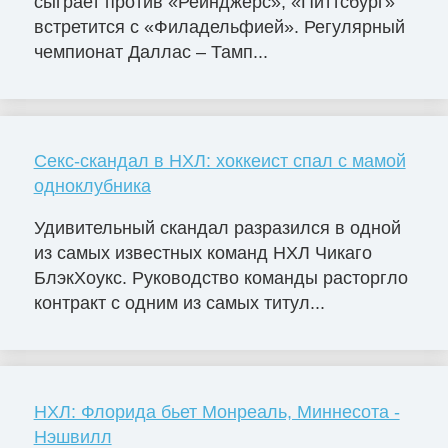
сыграет против «Рейнджерс», «Питтсбург»
встретится с «Филадельфией». Регулярный
чемпионат Даллас – Тамп...
Секс-скандал в НХЛ: хоккеист спал с мамой
одноклубника
Удивительный скандал разразился в одной
из самых известных команд НХЛ Чикаго
БлэкХоукс. Руководство команды расторгло
контракт с одним из самых титул...
НХЛ: Флорида бьет Монреаль, Миннесота -
Нэшвилл