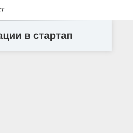
КТ
ации в стартап