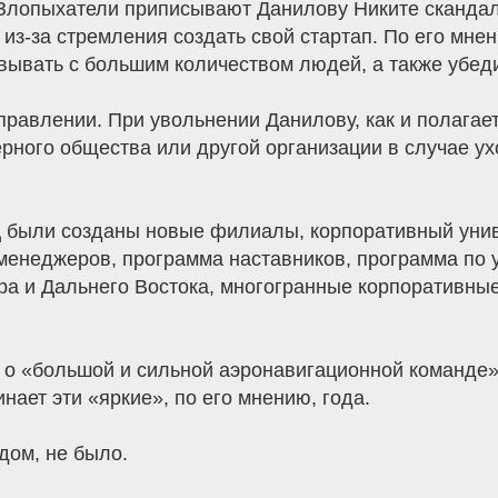
Злопыхатели приписывают Данилову Никите скандал
из-за стремления создать свой стартап. По его мне
ывать с большим количеством людей, а также убедит
правлении. При увольнении Данилову, как и полагае
ного общества или другой организации в случае ух
Д были созданы новые филиалы, корпоративный унив
енеджеров, программа наставников, программа по 
ра и Дальнего Востока, многогранные корпоративны
 о «большой и сильной аэронавигационной команде»
ает эти «яркие», по его мнению, года.
дом, не было.