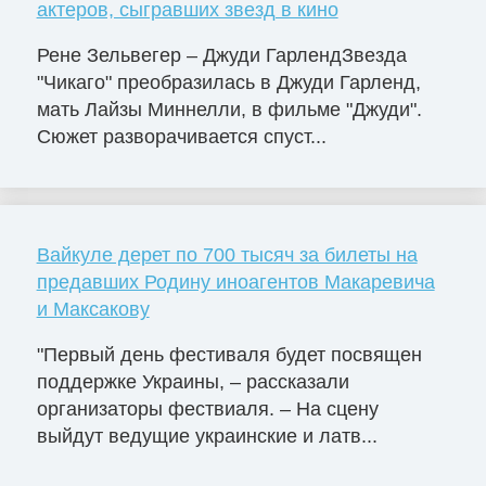
актеров, сыгравших звезд в кино
Рене Зельвегер – Джуди ГарлендЗвезда
"Чикаго" преобразилась в Джуди Гарленд,
мать Лайзы Миннелли, в фильме "Джуди".
Сюжет разворачивается спуст...
Вайкуле дерет по 700 тысяч за билеты на
предавших Родину иноагентов Макаревича
и Максакову
"Первый день фестиваля будет посвящен
поддержке Украины, – рассказали
организаторы фествиаля. – На сцену
выйдут ведущие украинские и латв...