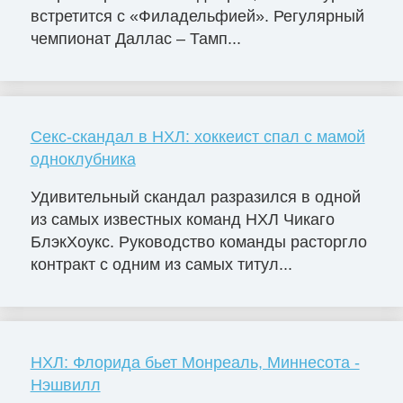
встретится с «Филадельфией». Регулярный
чемпионат Даллас – Тамп...
Секс-скандал в НХЛ: хоккеист спал с мамой
одноклубника
Удивительный скандал разразился в одной
из самых известных команд НХЛ Чикаго
БлэкХоукс. Руководство команды расторгло
контракт с одним из самых титул...
НХЛ: Флорида бьет Монреаль, Миннесота -
Нэшвилл