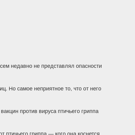
всем недавно не представлял опасности
ц. Но самое неприятное то, что от него
вакцин против вируса птичьего гриппа
т птичьего гриппа — кого она коснется