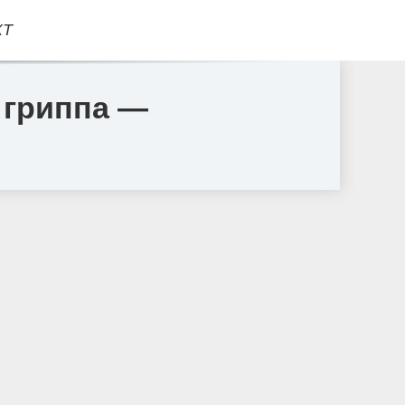
КТ
 гриппа —