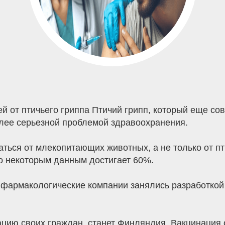
 от птичьего гриппа Птичий грипп, который еще со
олее серьезной проблемой здравоохранения.
ься от млекопитающих животных, а не только от пти
по некоторым данным достигает 60%.
 фармакологические компании занялись разработкой 
ацию своих граждан, станет Финляндия. Вакцинация о