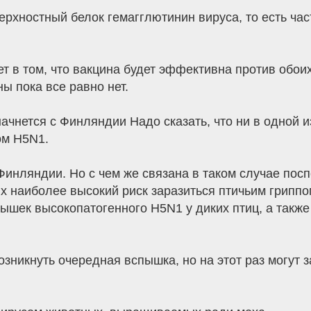
хностный белок гемагглютинин вируса, то есть част
ет в том, что вакцина будет эффективна против обо
ы пока все равно нет.
ачнется с Финляндии Надо сказать, что ни в одной и
ом H5N1.
 Финляндии. Но с чем же связана в таком случае по
х наиболее высокий риск заразиться птичьим гриппом
ышек высокопатогенного H5N1 у диких птиц, а такж
озникнуть очередная вспышка, но на этот раз могут 