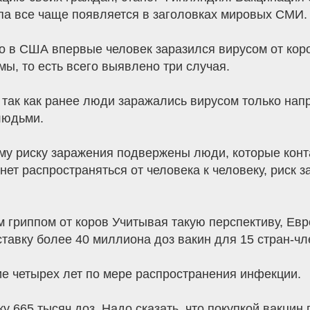
па все чаще появляется в заголовках мировых СМИ.
то в США впервые человек заразился вирусом от ко
, то есть всего выявлено три случая.
 так как ранее люди заражались вирусом только напр
людьми.
у риску заражения подвержены люди, которые конт
ет распространяться от человека к человеку, риск з
 гриппом от коров Учитывая такую перспективу, Евр
ставку более 40 миллиона доз вакин для 15 стран-чл
ие четырех лет по мере распространения инфекции.
 665 тысяч доз. Надо сказать, что покупкой вакцин 