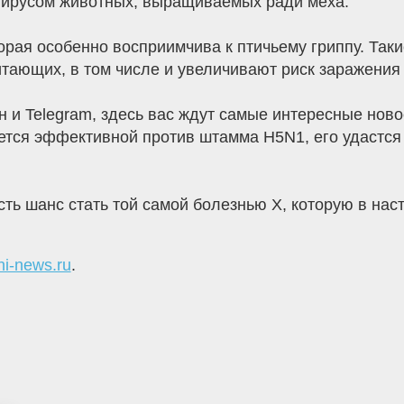
вирусом животных, выращиваемых ради меха.
торая особенно восприимчива к птичьему гриппу. Та
тающих, в том числе и увеличивают риск заражения 
 и Telegram, здесь вас ждут самые интересные ново
ется эффективной против штамма H5N1, его удастся о
есть шанс стать той самой болезнью X, которую в н
hi-news.ru
.