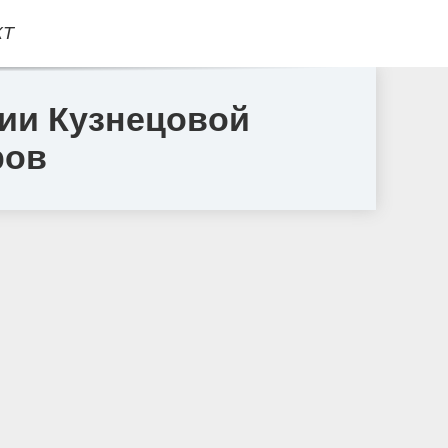
КТ
ии Кузнецовой
ров