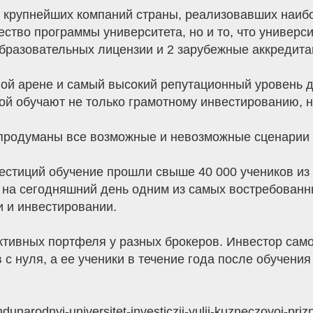
 крупнейших компаний страны, реализовавших наиб
ество программы университета, но и то, что универси
бразовательных лицензии и 2 зарубежные аккредита
ной арене и самый высокий репутационный уровень 
й обучают не только грамотному инвестированию, но
 продуманы все возможные и невозможные сценарии 
естиций обучение прошли свыше 40 000 учеников из 
 на сегодняшний день одним из самых востребованны
 и инвестировании.
ктивных портфеля у разных брокеров. Инвестор сам
 с нуля, а ее ученики в течение года после обучени
unarodnyj-universitet-investiczij-yulii-kuzneczovoj-prizn