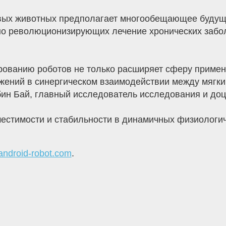
вых животных предполагает многообещающее будуще
но революционизирующих лечение хронических забо
рованию роботов не только расширяет сферу примене
жений в синергическом взаимодействии между мягк
бин Бай, главный исследователь исследования и до
естимости и стабильности в динамичных физиологич
android-robot.com
.