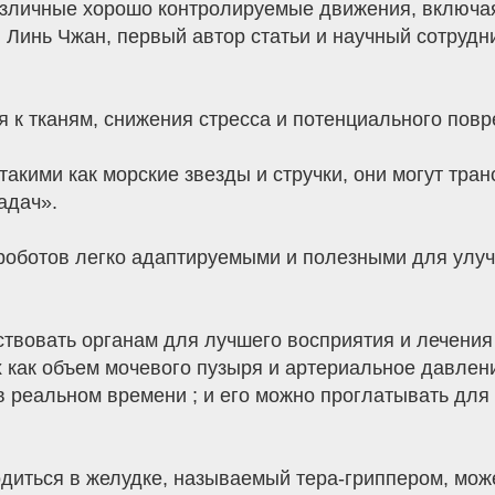
азличные хорошо контролируемые движения, включая
л Линь Чжан, первый автор статьи и научный сотруд
 к тканям, снижения стресса и потенциального пов
кими как морские звезды и стручки, они могут тра
адач».
роботов легко адаптируемыми и полезными для улуч
ствовать органам для лучшего восприятия и лечени
х как объем мочевого пузыря и артериальное давлени
в реальном времени ; и его можно проглатывать для
диться в желудке, называемый тера-гриппером, може