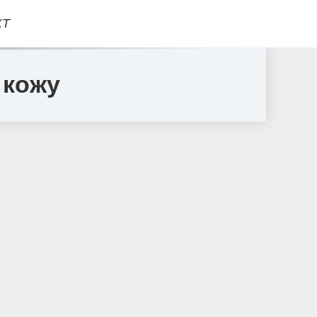
КТ
 кожу