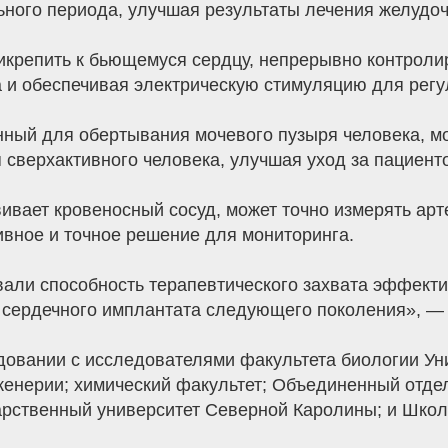
льного периода, улучшая результаты лечения желудо
рикрепить к бьющемуся сердцу, непрерывно контрол
а и обеспечивая электрическую стимуляцию для регу
ный для обертывания мочевого пузыря человека, мо
сверхактивного человека, улучшая уход за пациент
вивает кровеносный сосуд, может точно измерять ар
ивное и точное решение для мониторинга.
ли способность терапевтического захвата эффекти
е сердечного имплантата следующего поколения», — 
довании с исследователями факультета биологии У
енерии; химический факультет; Объединенный отде
арственный университет Северной Каролины; и Шко