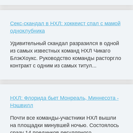
Секс-скандал в НХЛ: хоккеист спал с мамой
одноклубника
Удивительный скандал разразился в одной
из самых известных команд НХЛ Чикаго
БлэкХоукс. Руководство команды расторгло
контракт с одним из самых титул...
НХЛ: Флорида бьет Монреаль, Миннесота -
Нэшвилл
Почти все команды-участники НХЛ вышли
на площадки минувшей ночью. Состоялось
сразу 14 поединков регулярного