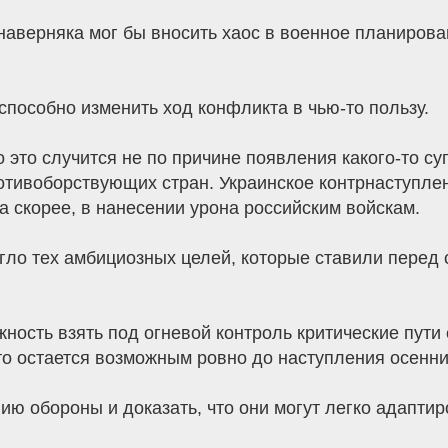
верняка мог бы вносить хаос в военное планирован
способно изменить ход конфликта в чью-то пользу.
 это случится не по причине появления какого-то су
отивоборствующих стран. Украинское контрнаступле
а скорее, в нанесении урона российским войскам.
гло тех амбициозных целей, которые ставили перед с
жность взять под огневой контроль критические пут
то остается возможным ровно до наступления осенни
ию обороны и доказать, что они могут легко адапти