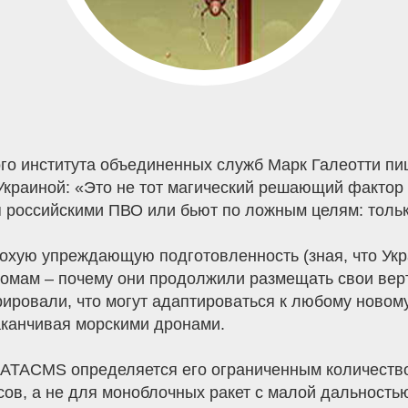
о института объединенных служб Марк Галеотти пише
краиной: «Это не тот магический решающий фактор
российскими ПВО или бьют по ложным целям: только
лохую упреждающую подготовленность (зная, что Укр
омам – почему они продолжили размещать свои вер
рировали, что могут адаптироваться к любому новому
аканчивая морскими дронами.
ATACMS определяется его ограниченным количество
сов, а не для моноблочных ракет с малой дальностью