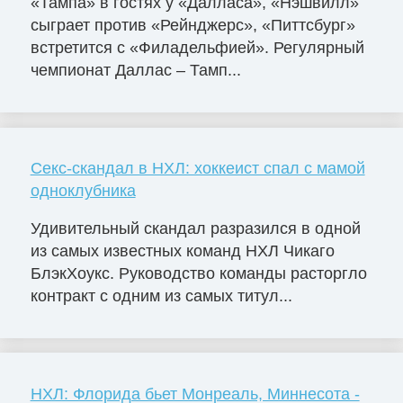
«Тампа» в гостях у «Далласа», «Нэшвилл»
сыграет против «Рейнджерс», «Питтсбург»
встретится с «Филадельфией». Регулярный
чемпионат Даллас – Тамп...
Секс-скандал в НХЛ: хоккеист спал с мамой
одноклубника
Удивительный скандал разразился в одной
из самых известных команд НХЛ Чикаго
БлэкХоукс. Руководство команды расторгло
контракт с одним из самых титул...
НХЛ: Флорида бьет Монреаль, Миннесота -