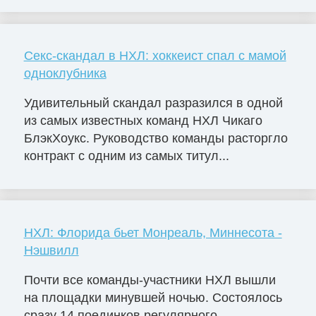
Секс-скандал в НХЛ: хоккеист спал с мамой
одноклубника
Удивительный скандал разразился в одной
из самых известных команд НХЛ Чикаго
БлэкХоукс. Руководство команды расторгло
контракт с одним из самых титул...
НХЛ: Флорида бьет Монреаль, Миннесота -
Нэшвилл
Почти все команды-участники НХЛ вышли
на площадки минувшей ночью. Состоялось
сразу 14 поединков регулярного