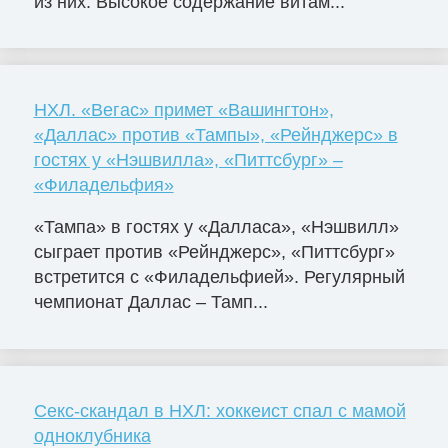
из них: Высокое содержание витам...
НХЛ. «Вегас» примет «Вашингтон»,
«Даллас» против «Тампы», «Рейнджерс» в
гостях у «Нэшвилла», «Питтсбург» –
«Филадельфия»
«Тампа» в гостях у «Далласа», «Нэшвилл»
сыграет против «Рейнджерс», «Питтсбург»
встретится с «Филадельфией». Регулярный
чемпионат Даллас – Тамп...
Секс-скандал в НХЛ: хоккеист спал с мамой
одноклубника