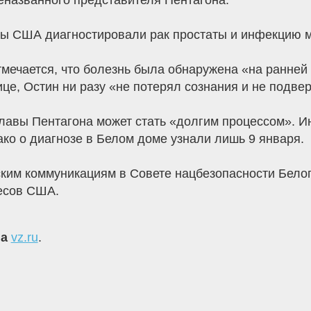
неназванного представителя Пентагона.
ны США диагностировали рак простаты и инфекцию 
ечается, что болезнь была обнаружена «на ранней 
це, Остин ни разу «не потерял сознания и не подве
лавы Пентагона может стать «долгим процессом». И
ако о диагнозе в Белом доме узнали лишь 9 января.
ским коммуникациям в Совете нацбезопасности Бело
ресов США.
на
vz.ru
.