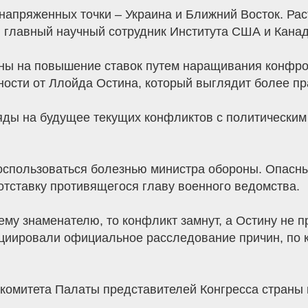
апряженных точки – Украина и Ближний Восток. Рас
, главный научный сотрудник Института США и Кана
ны на повышение ставок путем наращивания конфрон
ности от Ллойда Остина, который выглядит более п
яды на будущее текущих конфликтов с политическим
спользоваться болезнью министра обороны. Опасны
 отставку противящегося главу военного ведомства.
ему знаменателю, то конфликт замнут, а Остину не п
циировали официальное расследование причин, по 
комитета Палаты представителей Конгресса страны